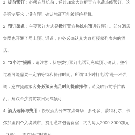
1.
提前预订
：必须在登机前，通过加拿大政府官方电话热线预订。这
是强制要求，没有预订确认凭证可能被拒绝登机。
2.
预订渠道
：主要预订方式是
拨打官方热线电话
进行预订。部分酒店
集团也开通了网上预订通道，但务必确认其为政府授权列表内的酒
店。
3.
“3小时”提醒
：请注意，从您拨打预订电话到完成预订确认，整个
过程可能需要一定的等待和操作时间。所谓“3小时打电话”是一种强
调，意在提醒旅客
务必预留充足时间提前操作
，避免临行前手忙脚
乱。建议至少提前数日完成预订。
4.
酒店选择与费用
：授权酒店分布在温哥华、多伦多、蒙特利尔、卡
尔加里四个入境城市。费用通常包含食宿，约为每人2000-3000加元
（3晚），需在预订时支付。