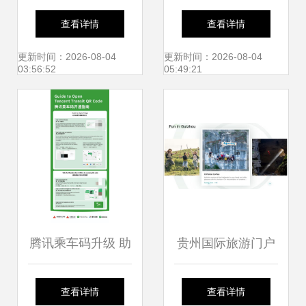
证？哈拉少哈拉
津北京新增旅游专
查看详情
查看详情
少！探秘高效入境
线，蓟州空轨首期
更新时间：2026-08-04
更新时间：2026-08-04
03:56:52
05:49:21
旅游服务新体验
连接盘山
腾讯乘车码升级 助
贵州国际旅游门户
力全球游客便捷出
网站上线 国内旅游
查看详情
查看详情