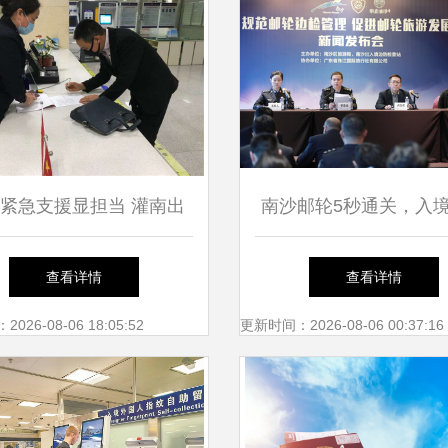
紧急支援显担当 灌南出
南沙邮轮5秒通关，入
助经销商解决外商设备难
服务获政策扶持，新经
查看详情
查看详情
题促文旅新发展
开启
26-08-06 18:05:52
更新时间：2026-08-06 00:37:16