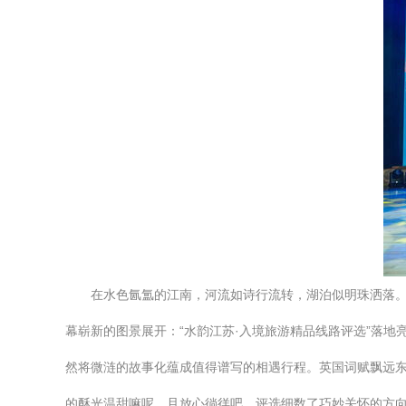
在水色氤氲的江南，河流如诗行流转，湖泊似明珠洒落
幕崭新的图景展开：“水韵江苏·入境旅游精品线路评选”落
然将微涟的故事化蕴成值得谱写的相遇行程。英国词赋飘远东
的酥光温甜嘛呢。且放心徜徉吧，评选细数了巧妙关怀的方