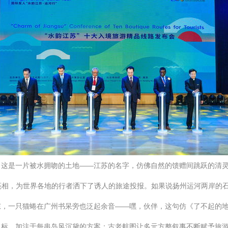
。这是一片被水拥吻的土地——江苏的名字，仿佛自然的馈赠间跳跃的清
地亮相，为世界各地的行者洒下了诱人的旅途投报。如果说扬州运河两岸的
，一只猫蜷在广州书呆旁也泛起余音——嘿，伙伴，这句仿《了不起的地
向标，加注于每串岛风沉黛的方案：古老航图让多元方整叙事不断赋予旅