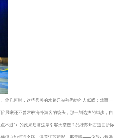
灵。曾几何时，这些秀美的水路只被熟悉她的人低叹；然而一
石阶晨曦还不曾常驻海外游客的镜头，那一刻选拔的脚步，自
点不过”）的效果启幕这条引客天堂链？品味苏州古道曲折际
游伴侣自如舒适之链，温暖江苏留影。那天呢——伦敦小巷远